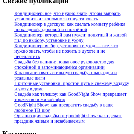
Свежие публикации
Кондиционер: всё, что нужно знать, чтобы выбрать,
установить и экономно эксплуатировать
Кондиционер в детскую: как сделать комнату ребёнка
прохладной, здоровой и спокойной
Кондиционер, который вам нужен: понятный и живой
гид по выбору, установке и уходу
Кондиционер: выбор, установка и уход — все, что
нужно знать, чтобы не пожить в духоте и не
переплатить
Свадьба без паники: пошаговое руководство для
спокойной и запоминающейся организации
Как организовать стильную свадьбу: план, идеи и
реальные шаги
Приточные установки: простой путь к свежему воздуху
и уюту в доме
Свадьба как телешоу: как GoodNight Show превращает
торжество в живой эфир
GoodNight Show: как превратить свадьбу в ваше
любимое ТВ-шоу
Организация свадьбы от goodnight.show: как сделать
праздник живым и незабываемым
Категории