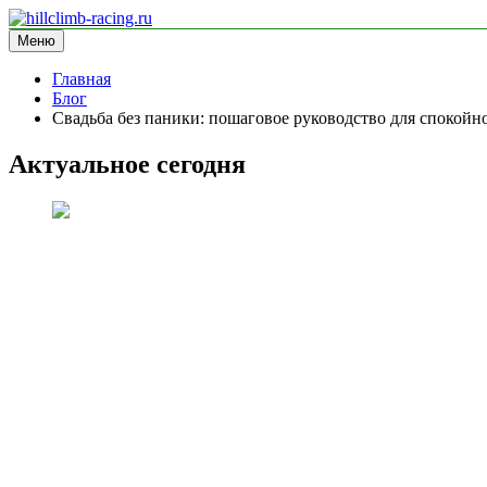
Перейти
к
Меню
hillclimb-racing.ru
информационный сайт
содержимому
Главная
Блог
Свадьба без паники: пошаговое руководство для спокой
Актуальное сегодня