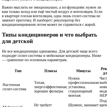
Важно мыслить не эмоционально, а по‑функциям: нужен ли
вам только холод или ещё чистый воздух и вентиляция. Если
в квартире плохая вентиляция, одна лишь сплит-система не
заменит приточку. И наоборот: рекуператор без
кондиционирования летом может не справиться с жарой.
Типы кондиционеров и что выбрать
для детской
Не все кондиционеры одинаковы. Для детской чаще всего
подходят сплит-системы и мобильные кондиционеры. Ниже
— сравнение по основным параметрам.
Рек
Тип
Плюсы
Минусы
дл
Нужна
Час
Тихая,
профессиональная
выб
Настенная
энергоэффективная,
установка,
инв
сплит‑система
хорошие фильтры
стационарный
моде
монтаж
HEP
Под
Не требует
Шумнее, занимает
врем