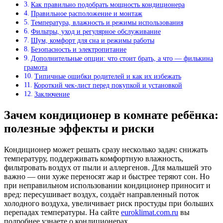
Как правильно подобрать мощность кондиционера
Правильное расположение и монтаж
Температура, влажность и режимы использования
Фильтры, уход и регулярное обслуживание
Шум, комфорт для сна и режимы работы
Безопасность и электропитание
Дополнительные опции: что стоит брать, а что — филькина
грамота
Типичные ошибки родителей и как их избежать
Короткий чек‑лист перед покупкой и установкой
Заключение
Зачем кондиционер в комнате ребёнка:
полезные эффекты и риски
Кондиционер может решать сразу несколько задач: снижать
температуру, поддерживать комфортную влажность,
фильтровать воздух от пыли и аллергенов. Для малышей это
важно — они хуже переносят жар и быстрее теряют сон. Но
при неправильном использовании кондиционер приносит и
вред: пересушивает воздух, создаёт направленный поток
холодного воздуха, увеличивает риск простуды при больших
перепадах температуры. На сайте
euroklimat.com.ru
вы
подробнее узнаете о кондиционерах.