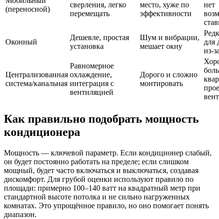
Мобильный
сверления, легко
место, хуже по
нет
(переносной)
перемещать
эффективности
воз
став
Редк
Дешевле, простая
Шум и вибрации,
Оконный
для 
установка
мешает окну
из‑з
Хор
Равномерное
бол
Централизованная
охлаждение,
Дорого и сложно
квар
система/канальная
интеграция с
монтировать
про
вентиляцией
вен
Как правильно подобрать мощность
кондиционера
Мощность — ключевой параметр. Если кондиционер слабый,
он будет постоянно работать на пределе; если слишком
мощный, будет часто включаться и выключаться, создавая
дискомфорт. Для грубой оценки используют правило по
площади: примерно 100–140 ватт на квадратный метр при
стандартной высоте потолка и не сильно нагруженных
комнатах. Это упрощённое правило, но оно помогает понять
диапазон.