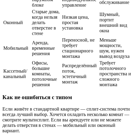
обслуживание
блоке
управление
Старые дома,
Шумный,
когда нельзя
Низкая цена,
портит
Оконный
делать
простая
внешний вид
отверстие в
установка
окна
стене
Переносной, не
Меньше
Аренда,
требует
мощности,
Мобильный
временные
стационарного
шум, нужен
решения
монтажа
вывод воздуха
Офисы,
Требует
Распределённый
большие
потолочного
Кассетный/
поток,
комнаты,
пространства и
канальный
эстетичный
потолочные
сложного
монтаж
решения
монтажа
Как не ошибиться с типом
Если живёте в стандартной квартире — сплит-система почти
всегда лучший выбор. Хочется охладить несколько комнат —
смотрите мультисплит. Если вы арендуете или не можете
делать отверстия в стенах — мобильный или оконный
вариант.