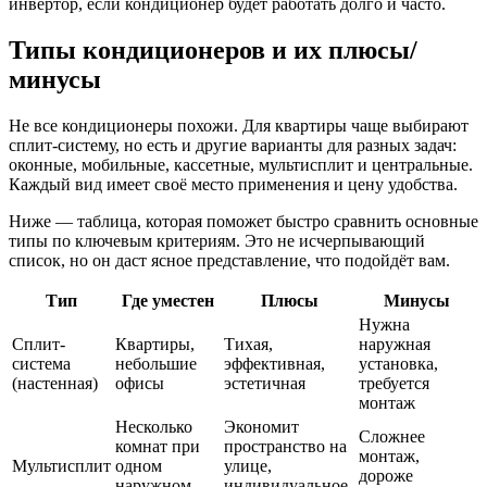
инвертор, если кондиционер будет работать долго и часто.
Типы кондиционеров и их плюсы/
минусы
Не все кондиционеры похожи. Для квартиры чаще выбирают
сплит-систему, но есть и другие варианты для разных задач:
оконные, мобильные, кассетные, мультисплит и центральные.
Каждый вид имеет своё место применения и цену удобства.
Ниже — таблица, которая поможет быстро сравнить основные
типы по ключевым критериям. Это не исчерпывающий
список, но он даст ясное представление, что подойдёт вам.
Тип
Где уместен
Плюсы
Минусы
Нужна
Сплит-
Квартиры,
Тихая,
наружная
система
небольшие
эффективная,
установка,
(настенная)
офисы
эстетичная
требуется
монтаж
Несколько
Экономит
Сложнее
комнат при
пространство на
монтаж,
Мультисплит
одном
улице,
дороже
наружном
индивидуальное