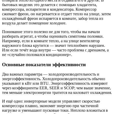
отбирать тепло из одного места и отдавать его в другое. В
бытовых моделях это делается с помощью хладагента,
компрессора, испарителя и конденсатора. Компрессор
сжимает фреон, он нагревается и отдает тепло на улице, затем
охлаждённый фреон испаряется в комнате, забор тепла из
воздуха делает помещение холоднее.
Понимание этого полезно не для того, чтобы вы начали
разбирать агрегат, а чтобы оценивать симптомы поломки.
Например, если в комнате тепло, а на улице вентилятор
наружного блока крутится — значит теплообмен нарушен.
Или если течёт вода внутри — часто проблема с дренажем, а
не «случайно поломался кондиционер».
Основные показатели эффективности
Два важных параметра — холодопроизводительность и
энергоэффективность. Холодопроизводительность обычно
указывают в кВт или BTU. Энергоэффективность измеряют
через коэффициенты EER, SEER и SCOP; чем выше значение,
тем меньше электроэнергии тратится на киловатт охлаждения.
И ещё одно: инверторные модели управляют скоростью
компрессора плавно, экономят энергию при частичной
нагрузке и уменьшают пусковые токи. Неплохо вложиться в