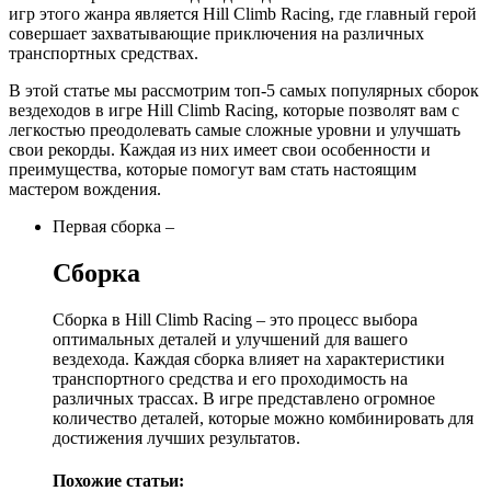
игр этого жанра является Hill Climb Racing, где главный герой
совершает захватывающие приключения на различных
транспортных средствах.
В этой статье мы рассмотрим топ-5 самых популярных сборок
вездеходов в игре Hill Climb Racing, которые позволят вам с
легкостью преодолевать самые сложные уровни и улучшать
свои рекорды. Каждая из них имеет свои особенности и
преимущества, которые помогут вам стать настоящим
мастером вождения.
Первая сборка –
Сборка
Сборка в Hill Climb Racing – это процесс выбора
оптимальных деталей и улучшений для вашего
вездехода. Каждая сборка влияет на характеристики
транспортного средства и его проходимость на
различных трассах. В игре представлено огромное
количество деталей, которые можно комбинировать для
достижения лучших результатов.
Похожие статьи: