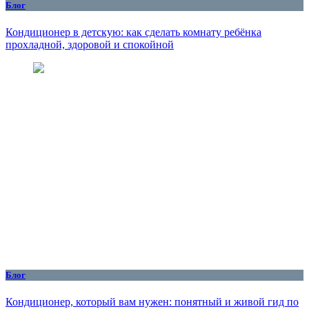
Блог
Кондиционер в детскую: как сделать комнату ребёнка
прохладной, здоровой и спокойной
Блог
Кондиционер, который вам нужен: понятный и живой гид по