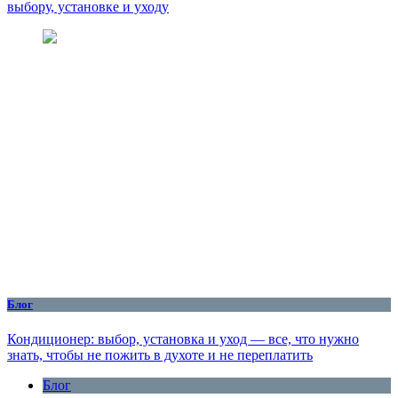
выбору, установке и уходу
Блог
Кондиционер: выбор, установка и уход — все, что нужно
знать, чтобы не пожить в духоте и не переплатить
Блог