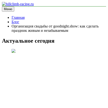
Перейти
к
Меню
hillclimb-racing.ru
информационный сайт
содержимому
Главная
Блог
Организация свадьбы от goodnight.show: как сделать
праздник живым и незабываемым
Актуальное сегодня