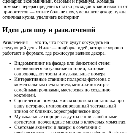
сценария: экономичный, базовый и премиум. Команда
поможет перераспределить статьи расходов в зависимости от
приоритетов — хотите больше шоу, уменьшите декор; нужна
отличная кухня, увеличьте кейтеринг.
Идеи для шоу и развлечений
Развлечения — это то, что гости будут обсуждать на
следующий день. Ниже — подборка идей, которые хорошо
работают в формате, где режиссура важнее декора.
Видеомэппинг на фасаде или банкетной стене:
сменяющиеся визуальные истории, которые
сопровождают тосты и музыкальные номера.
Интерактивные станции: полароид-фотозона с
моментальным печатанием, мини-кинотеатр с
семейными роликами, мастерская по созданию
коктейлей.
Сценические номера: живая короткая постановка про
вашу историю, импровизированный театральный
эпизод от близких, хореографическое шоу.
Музыкальные сюрпризы: дуэты с приглашёнными
артистами, неочевидные миксы в ключевых моментах.
Световые акценты и лазеры в сочетании с
перформансом — создают кинематографичный эффект