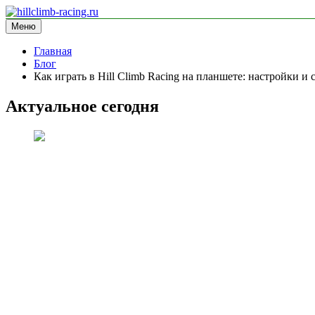
Перейти
к
Меню
hillclimb-racing.ru
информационный сайт
содержимому
Главная
Блог
Как играть в Hill Climb Racing на планшете: настройки и 
Актуальное сегодня