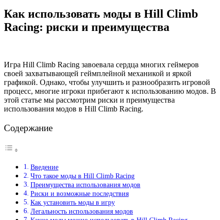
Как использовать моды в Hill Climb
Racing: риски и преимущества
Игра Hill Climb Racing завоевала сердца многих геймеров
своей захватывающей геймплейной механикой и яркой
графикой. Однако, чтобы улучшить и разнообразить игровой
процесс, многие игроки прибегают к использованию модов. В
этой статье мы рассмотрим риски и преимущества
использования модов в Hill Climb Racing.
Содержание
Введение
Что такое моды в Hill Climb Racing
Преимущества использования модов
Риски и возможные последствия
Как установить моды в игру
Легальность использования модов