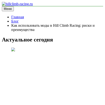
Перейти
к
Меню
hillclimb-racing.ru
информационный сайт
содержимому
Главная
Блог
Как использовать моды в Hill Climb Racing: риски и
преимущества
Актуальное сегодня