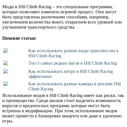
Моды в Hill Climb Racing – это специальные программы,
которые позволяют изменить игровой процесс. Они могут
быть представлены различными способами, например,
увеличением количества монет, открытием всех уровней или
улучшением транспортного средства.
Похожие статьи:
Как использовать разные виды трансмиссии в
Hill Climb Racing
Топ-3 самых редких багов в Hill Climb Racing
Как использовать нитро в Hill Climb Racing
эффективно
Как использовать разные камеры в реплеях Hill
Climb Racing
Использование модов в Hill Climb Racing имеет как риски, так
и преимущества. Среди рисков стоит выделить возможность
вирусов и вредоносных программ, которые могут быть
встроены в модификации. При этом, использование модов
может привести к блокировке аккаунта или даже к удалению
игры.