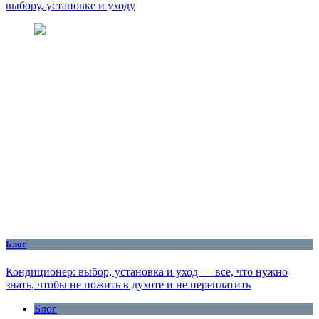
выбору, установке и уходу
Блог
Кондиционер: выбор, установка и уход — все, что нужно
знать, чтобы не пожить в духоте и не переплатить
Блог