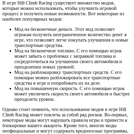
В игре Hill Climb Racing существует множество модов,
которые можно использовать, чтобы улучшить игровой
процесс и получить новые возможности. Вот некоторые из
наиболее популярных модов:
Мод на бесконечные деньги. Этот мод позволяет
игрокам получить неограниченное количество денег в
игре, что позволяет легче покупать улучшения и новые
транспортные средства.
Мод на бесконечное топливо. С его помощью игрок
может забыть о проблемах с заправкой топлива и
сосредоточиться на улучшении своего автомобиля и
преодолении новых уровней.
Мод на разблокировку транспортных средств. С его
помощью можно разблокировать все транспортные
средства в игре и попробовать их на деле.
Мод на повышенную скорость. С его помощью игрок
может увеличить скорость своего автомобиля и быстрее
преодолеть уровни.
Однако стоит помнить, что использование модов в игре Hill
Climb Racing может повлечь за собой ряд рисков. Во-первых,
некоторые моды могут нарушать правила игры и привести к
блокировке вашего аккаунта. Кроме того, многие моды
неофициальные и могут содержать вредоносные программы,