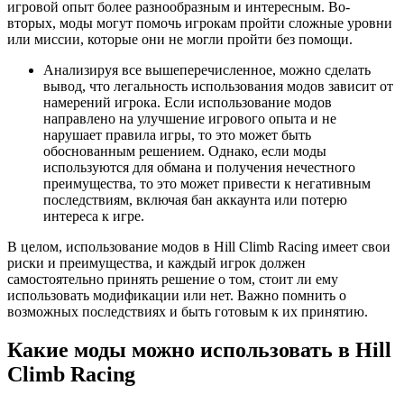
игровой опыт более разнообразным и интересным. Во-
вторых, моды могут помочь игрокам пройти сложные уровни
или миссии, которые они не могли пройти без помощи.
Анализируя все вышеперечисленное, можно сделать
вывод, что легальность использования модов зависит от
намерений игрока. Если использование модов
направлено на улучшение игрового опыта и не
нарушает правила игры, то это может быть
обоснованным решением. Однако, если моды
используются для обмана и получения нечестного
преимущества, то это может привести к негативным
последствиям, включая бан аккаунта или потерю
интереса к игре.
В целом, использование модов в Hill Climb Racing имеет свои
риски и преимущества, и каждый игрок должен
самостоятельно принять решение о том, стоит ли ему
использовать модификации или нет. Важно помнить о
возможных последствиях и быть готовым к их принятию.
Какие моды можно использовать в Hill
Climb Racing