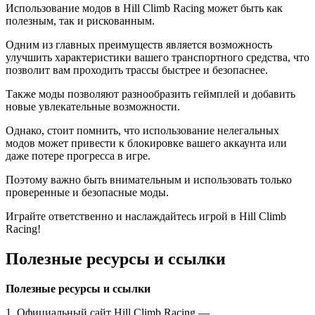
Использование модов в Hill Climb Racing может быть как
полезным, так и рискованным.
Одним из главных преимуществ является возможность
улучшить характеристики вашего транспортного средства, что
позволит вам проходить трассы быстрее и безопаснее.
Также моды позволяют разнообразить геймплей и добавить
новые увлекательные возможности.
Однако, стоит помнить, что использование нелегальных
модов может привести к блокировке вашего аккаунта или
даже потере прогресса в игре.
Поэтому важно быть внимательным и использовать только
проверенные и безопасные моды.
Играйте ответственно и наслаждайтесь игрой в Hill Climb
Racing!
Полезные ресурсы и ссылки
Полезные ресурсы и ссылки
1. Официальный сайт Hill Climb Racing —