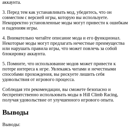
аккаунта.
3. Перед тем как устанавливать мод, убедитесь, что он
совместим с версией игры, которую вы используете.
Некорректно установленные моды могут привести к ошибкам
и падениям игры.
4. Внимательно читайте описание мода и его функционал.
Некоторые моды могут предлагать нечестные преимущества
или нарушать правила игры, что может повлечь за собой
блокировку аккаунта.
5. Помните, что использование модов может привести к
потере интереса к игре. Увлекаясь читами и нечестными
способами прохождения, вы рискуете лишить себя
удовольствия от игрового процесса.
Соблюдая эти рекомендации, вы сможете безопасно и
беспрепятственно использовать моды в Hill Climb Racing,
получая удовольствие от улучшенного игрового опыта.
Выводы
Выводы: