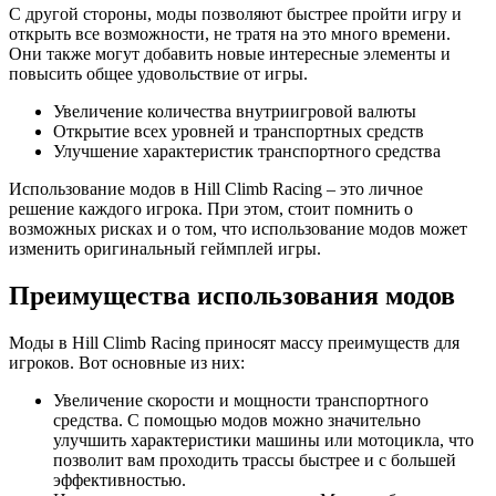
С другой стороны, моды позволяют быстрее пройти игру и
открыть все возможности, не тратя на это много времени.
Они также могут добавить новые интересные элементы и
повысить общее удовольствие от игры.
Увеличение количества внутриигровой валюты
Открытие всех уровней и транспортных средств
Улучшение характеристик транспортного средства
Использование модов в Hill Climb Racing – это личное
решение каждого игрока. При этом, стоит помнить о
возможных рисках и о том, что использование модов может
изменить оригинальный геймплей игры.
Преимущества использования модов
Моды в Hill Climb Racing приносят массу преимуществ для
игроков. Вот основные из них:
Увеличение скорости и мощности транспортного
средства. С помощью модов можно значительно
улучшить характеристики машины или мотоцикла, что
позволит вам проходить трассы быстрее и с большей
эффективностью.