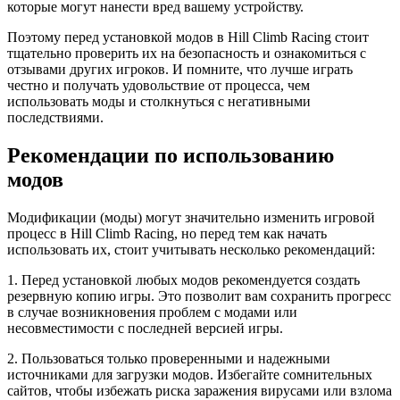
которые могут нанести вред вашему устройству.
Поэтому перед установкой модов в Hill Climb Racing стоит
тщательно проверить их на безопасность и ознакомиться с
отзывами других игроков. И помните, что лучше играть
честно и получать удовольствие от процесса, чем
использовать моды и столкнуться с негативными
последствиями.
Рекомендации по использованию
модов
Модификации (моды) могут значительно изменить игровой
процесс в Hill Climb Racing, но перед тем как начать
использовать их, стоит учитывать несколько рекомендаций:
1. Перед установкой любых модов рекомендуется создать
резервную копию игры. Это позволит вам сохранить прогресс
в случае возникновения проблем с модами или
несовместимости с последней версией игры.
2. Пользоваться только проверенными и надежными
источниками для загрузки модов. Избегайте сомнительных
сайтов, чтобы избежать риска заражения вирусами или взлома