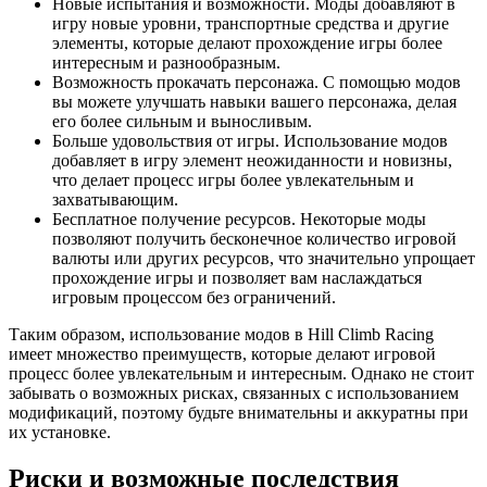
Новые испытания и возможности. Моды добавляют в
игру новые уровни, транспортные средства и другие
элементы, которые делают прохождение игры более
интересным и разнообразным.
Возможность прокачать персонажа. С помощью модов
вы можете улучшать навыки вашего персонажа, делая
его более сильным и выносливым.
Больше удовольствия от игры. Использование модов
добавляет в игру элемент неожиданности и новизны,
что делает процесс игры более увлекательным и
захватывающим.
Бесплатное получение ресурсов. Некоторые моды
позволяют получить бесконечное количество игровой
валюты или других ресурсов, что значительно упрощает
прохождение игры и позволяет вам наслаждаться
игровым процессом без ограничений.
Таким образом, использование модов в Hill Climb Racing
имеет множество преимуществ, которые делают игровой
процесс более увлекательным и интересным. Однако не стоит
забывать о возможных рисках, связанных с использованием
модификаций, поэтому будьте внимательны и аккуратны при
их установке.
Риски и возможные последствия