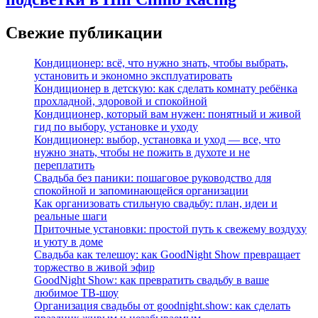
Свежие публикации
Кондиционер: всё, что нужно знать, чтобы выбрать,
установить и экономно эксплуатировать
Кондиционер в детскую: как сделать комнату ребёнка
прохладной, здоровой и спокойной
Кондиционер, который вам нужен: понятный и живой
гид по выбору, установке и уходу
Кондиционер: выбор, установка и уход — все, что
нужно знать, чтобы не пожить в духоте и не
переплатить
Свадьба без паники: пошаговое руководство для
спокойной и запоминающейся организации
Как организовать стильную свадьбу: план, идеи и
реальные шаги
Приточные установки: простой путь к свежему воздуху
и уюту в доме
Свадьба как телешоу: как GoodNight Show превращает
торжество в живой эфир
GoodNight Show: как превратить свадьбу в ваше
любимое ТВ-шоу
Организация свадьбы от goodnight.show: как сделать