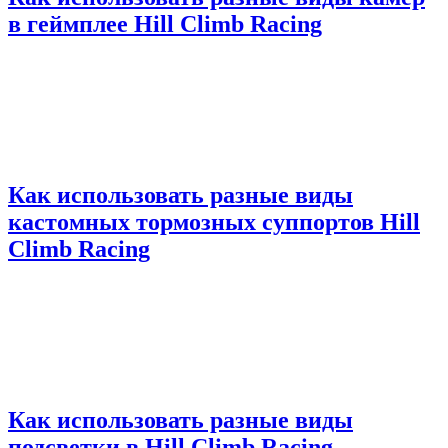
в геймплее Hill Climb Racing
Как использовать разные виды
кастомных тормозных суппортов Hill
Climb Racing
Как использовать разные виды
подсветки в Hill Climb Racing