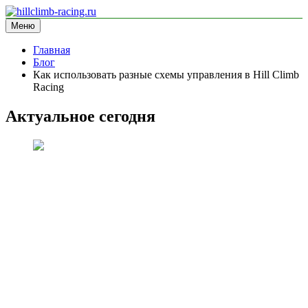
Перейти
к
Меню
hillclimb-racing.ru
информационный сайт
содержимому
Главная
Блог
Как использовать разные схемы управления в Hill Climb
Racing
Актуальное сегодня