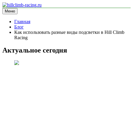
Перейти
к
Меню
hillclimb-racing.ru
информационный сайт
содержимому
Главная
Блог
Как использовать разные виды подсветки в Hill Climb
Racing
Актуальное сегодня