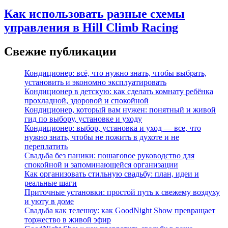
Как использовать разные схемы
управления в Hill Climb Racing
Свежие публикации
Кондиционер: всё, что нужно знать, чтобы выбрать,
установить и экономно эксплуатировать
Кондиционер в детскую: как сделать комнату ребёнка
прохладной, здоровой и спокойной
Кондиционер, который вам нужен: понятный и живой
гид по выбору, установке и уходу
Кондиционер: выбор, установка и уход — все, что
нужно знать, чтобы не пожить в духоте и не
переплатить
Свадьба без паники: пошаговое руководство для
спокойной и запоминающейся организации
Как организовать стильную свадьбу: план, идеи и
реальные шаги
Приточные установки: простой путь к свежему воздуху
и уюту в доме
Свадьба как телешоу: как GoodNight Show превращает
торжество в живой эфир