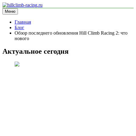
Перейти
к
Меню
hillclimb-racing.ru
информационный сайт
содержимому
Главная
Блог
Обзор последнего обновления Hill Climb Racing 2: что
нового
Актуальное сегодня