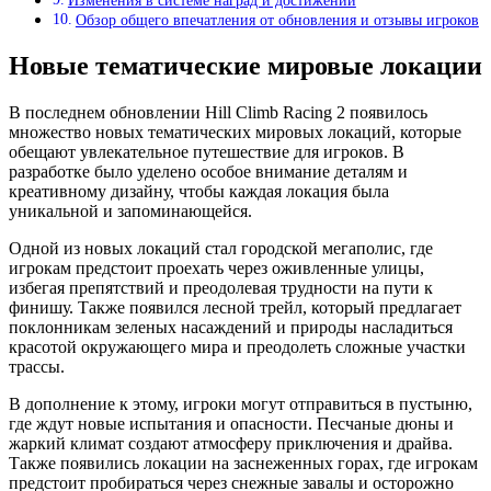
Изменения в системе наград и достижений
Обзор общего впечатления от обновления и отзывы игроков
Новые тематические мировые локации
В последнем обновлении Hill Climb Racing 2 появилось
множество новых тематических мировых локаций, которые
обещают увлекательное путешествие для игроков. В
разработке было уделено особое внимание деталям и
креативному дизайну, чтобы каждая локация была
уникальной и запоминающейся.
Одной из новых локаций стал городской мегаполис, где
игрокам предстоит проехать через оживленные улицы,
избегая препятствий и преодолевая трудности на пути к
финишу. Также появился лесной трейл, который предлагает
поклонникам зеленых насаждений и природы насладиться
красотой окружающего мира и преодолеть сложные участки
трассы.
В дополнение к этому, игроки могут отправиться в пустыню,
где ждут новые испытания и опасности. Песчаные дюны и
жаркий климат создают атмосферу приключения и драйва.
Также появились локации на заснеженных горах, где игрокам
предстоит пробираться через снежные завалы и осторожно