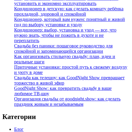
установить и экономно эксплуатировать
Кондиционер в детскую: как сделать комнату ребёнка
прохладной, здоровой и спокойной
Кондиционер, который вам нужен: понятный и живой
гид по выбору, установке и уходу
Кондиционер: выбор, установка и уход — все, что
нужно знать, чтобы не пожить в духоте и не
переплатить
Свадьба без паники: пошаговое руководство для
спокойной и запоминающейся организации
Как организовать стильную свадьбу: план, идеи и
реальные шаги
Приточные установки: простой путь к свежему воздуху
и уюту в доме
Свадьба как телешоу: как GoodNight Show превращает
торжество в живой эфир
GoodNight Show: как превратить свадьбу в ваше
любимое ТВ-шоу
Организация свадьбы от goodnight.show: как сделать
праздник живым и незабываемым
Категории
Блог