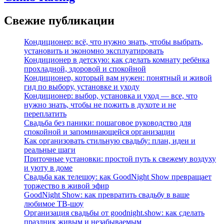
Свежие публикации
Кондиционер: всё, что нужно знать, чтобы выбрать,
установить и экономно эксплуатировать
Кондиционер в детскую: как сделать комнату ребёнка
прохладной, здоровой и спокойной
Кондиционер, который вам нужен: понятный и живой
гид по выбору, установке и уходу
Кондиционер: выбор, установка и уход — все, что
нужно знать, чтобы не пожить в духоте и не
переплатить
Свадьба без паники: пошаговое руководство для
спокойной и запоминающейся организации
Как организовать стильную свадьбу: план, идеи и
реальные шаги
Приточные установки: простой путь к свежему воздуху
и уюту в доме
Свадьба как телешоу: как GoodNight Show превращает
торжество в живой эфир
GoodNight Show: как превратить свадьбу в ваше
любимое ТВ-шоу
Организация свадьбы от goodnight.show: как сделать
праздник живым и незабываемым