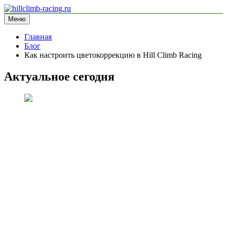
Перейти
к
Меню
hillclimb-racing.ru
информационный сайт
содержимому
Главная
Блог
Как настроить цветокоррекцию в Hill Climb Racing
Актуальное сегодня