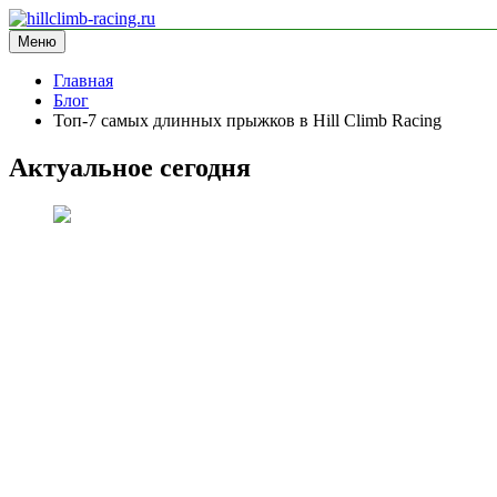
Перейти
к
Меню
hillclimb-racing.ru
информационный сайт
содержимому
Главная
Блог
Топ-7 самых длинных прыжков в Hill Climb Racing
Актуальное сегодня