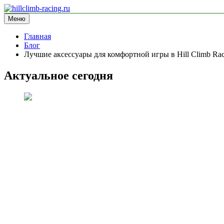
Перейти
к
Меню
hillclimb-racing.ru
информационный сайт
содержимому
Главная
Блог
Лучшие аксессуары для комфортной игры в Hill Climb Ra
Актуальное сегодня