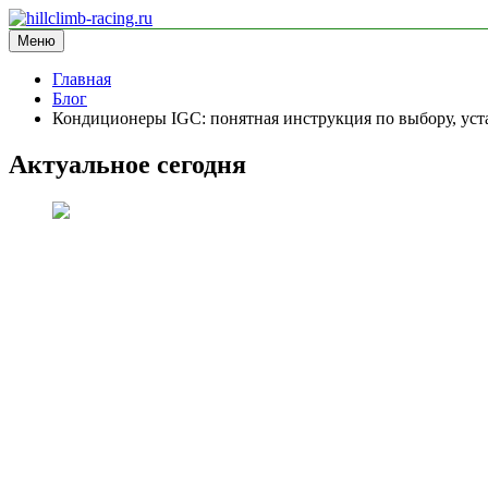
Перейти
к
Меню
hillclimb-racing.ru
информационный сайт
содержимому
Главная
Блог
Кондиционеры IGC: понятная инструкция по выбору, уст
Актуальное сегодня