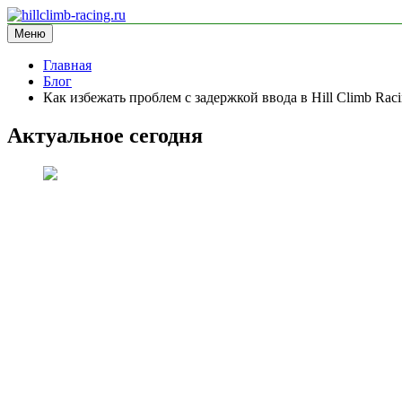
Перейти
к
Меню
hillclimb-racing.ru
информационный сайт
содержимому
Главная
Блог
Как избежать проблем с задержкой ввода в Hill Climb Rac
Актуальное сегодня