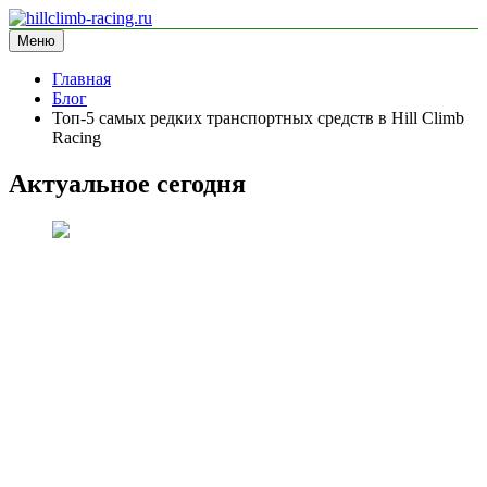
Перейти
к
Меню
hillclimb-racing.ru
информационный сайт
содержимому
Главная
Блог
Топ-5 самых редких транспортных средств в Hill Climb
Racing
Актуальное сегодня