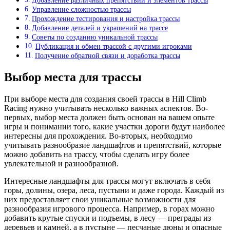
Добавление различных препятствий и элементов трассы
Управление сложностью трассы
Прохождение тестирования и настройка трассы
Добавление деталей и украшений на трассе
Советы по созданию уникальной трассы
Публикация и обмен трассой с другими игроками
Получение обратной связи и доработка трассы
Выбор места для трассы
При выборе места для создания своей трассы в Hill Climb
Racing нужно учитывать несколько важных аспектов. Во-
первых, выбор места должен быть основан на вашем опыте
игры и понимании того, какие участки дороги будут наиболее
интересны для прохождения. Во-вторых, необходимо
учитывать разнообразие ландшафтов и препятствий, которые
можно добавить на трассу, чтобы сделать игру более
увлекательной и разнообразной.
Интересные ландшафты для трассы могут включать в себя
горы, долины, озера, леса, пустыни и даже города. Каждый из
них предоставляет свои уникальные возможности для
разнообразия игрового процесса. Например, в горах можно
добавить крутые спуски и подъемы, в лесу — преграды из
деревьев и камней, а в пустыне — песчаные дюны и опасные