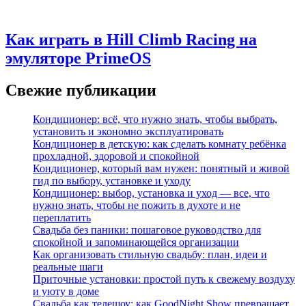
Как играть в Hill Climb Racing на
эмуляторе PrimeOS
Свежие публикации
Кондиционер: всё, что нужно знать, чтобы выбрать,
установить и экономно эксплуатировать
Кондиционер в детскую: как сделать комнату ребёнка
прохладной, здоровой и спокойной
Кондиционер, который вам нужен: понятный и живой
гид по выбору, установке и уходу
Кондиционер: выбор, установка и уход — все, что
нужно знать, чтобы не пожить в духоте и не
переплатить
Свадьба без паники: пошаговое руководство для
спокойной и запоминающейся организации
Как организовать стильную свадьбу: план, идеи и
реальные шаги
Приточные установки: простой путь к свежему воздуху
и уюту в доме
Свадьба как телешоу: как GoodNight Show превращает