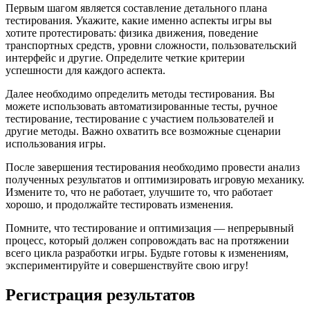
Первым шагом является составление детального плана
тестирования. Укажите, какие именно аспекты игры вы
хотите протестировать: физика движения, поведение
транспортных средств, уровни сложности, пользовательский
интерфейс и другие. Определите четкие критерии
успешности для каждого аспекта.
Далее необходимо определить методы тестирования. Вы
можете использовать автоматизированные тесты, ручное
тестирование, тестирование с участием пользователей и
другие методы. Важно охватить все возможные сценарии
использования игры.
После завершения тестирования необходимо провести анализ
полученных результатов и оптимизировать игровую механику.
Измените то, что не работает, улучшите то, что работает
хорошо, и продолжайте тестировать изменения.
Помните, что тестирование и оптимизация — непрерывный
процесс, который должен сопровождать вас на протяжении
всего цикла разработки игры. Будьте готовы к изменениям,
экспериментируйте и совершенствуйте свою игру!
Регистрация результатов