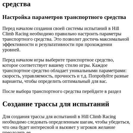
средства
Настройка параметров транспортного средства
Перед началом создания своей системы испытаний в Hill
Climb Racing необходимо правильно настроить параметры
транспортного средства. Это позволит достичь максимальной
эффективности и результативности при прохождении
уровней.
Перед началом игры выберите транспортное средство,
которое соответствует вашему стилю игры. Каждое
транспортное средство обладает уникальными параметрами:
скорость, управляемость, прочность и т.д. Попробуйте разные
варианты, чтобы определить оптимальный для вас.
После выбора транспортного средства перейдите в раздел
Создание трассы для испытаний
Для создания трассы для испытаний в Hill Climb Racing
необходимо следовать определенным шагам, чтобы убедиться,
что она будет интересной и вызовет у игроков желание
преодолеть ее.