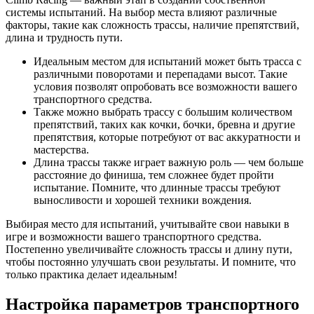
системы испытаний. На выбор места влияют различные
факторы, такие как сложность трассы, наличие препятствий,
длина и трудность пути.
Идеальным местом для испытаний может быть трасса с
различными поворотами и перепадами высот. Такие
условия позволят опробовать все возможности вашего
транспортного средства.
Также можно выбрать трассу с большим количеством
препятствий, таких как кочки, бочки, бревна и другие
препятствия, которые потребуют от вас аккуратности и
мастерства.
Длина трассы также играет важную роль — чем больше
расстояние до финиша, тем сложнее будет пройти
испытание. Помните, что длинные трассы требуют
выносливости и хорошей техники вождения.
Выбирая место для испытаний, учитывайте свои навыки в
игре и возможности вашего транспортного средства.
Постепенно увеличивайте сложность трассы и длину пути,
чтобы постоянно улучшать свои результаты. И помните, что
только практика делает идеальным!
Настройка параметров транспортного