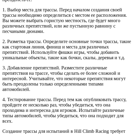
1. Выбор места для трассы. Перед началом создания своей
трассы необходимо определиться с местом ее расположения.
Вы можете выбрать гористую местность, где будет много
различных препятствий, или же пустынную равнину с
песчаными дюнами.
2. Разметка трассы. Определите основные точки трассы, такие
как стартовая линия, финиш и места для различных
препятствий. Используйте фишки игры, чтобы добавить
уникальные объекты, такие как бочки, скалы, деревья и т.д.
3. Добавление препятствий. Разместите различные
препятствия на трассе, чтобы сделать ее более сложной и
интересной. Учитывайте, что некоторые препятствия могут
быть преодолены только определенными типами
автомобилей.
4. Тестирование трассы. Перед тем как опубликовать трассу,
пройдите ее несколько раз, чтобы убедиться, что она
проходима и интересна для игроков. Испытайте различные
типы автомобилей, чтобы убедиться, что она подходит для
всех.
Создание трассы для испытаний в Hill Climb Racing требует