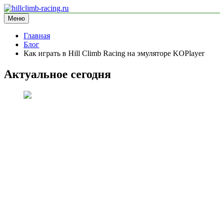
Перейти
к
Меню
hillclimb-racing.ru
информационный сайт
содержимому
Главная
Блог
Как играть в Hill Climb Racing на эмуляторе KOPlayer
Актуальное сегодня